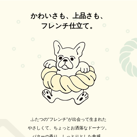
のお知らせ~Mon Cadeau~
2026
03
09
かわいさも、上品さも、
【4日間限定】ホワイトデーの新作登場のお知らせ
フレンチ仕立て。
~Blanc Chocolat~
2026
03
09
【3,4月限定】新作登場のお知らせ ~Blanc Noir~
2026
06
30
【閉店のお知らせ】
2026
05
26
思わず写真を撮りたくなる！「MON CRULLER」はパッ
ケージの可愛さも主役級
2026
04
15
【ギフトボックス】3種のフレンチクルーラーセット登場
のお知らせ~Mon Cadeau~
2026
03
09
【4日間限定】ホワイトデーの新作登場のお知らせ
ふたつの“フレンチ”が出会って生まれた
~Blanc Chocolat~
やさしくて、ちょっとお洒落なドーナツ。
2026
03
09
【3,4月限定】新作登場のお知らせ ~Blanc Noir~
バターの香り、しっとりとした食感、