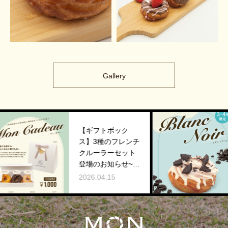
Gallery
ギフトボック
【3,4月限定】新作
】3種のフレンチ
登場のお知らせ ~B
ルーラーセット
lanc Noir~
場のお知らせ~M
2026.03.09
 Cadeau~
26.04.15