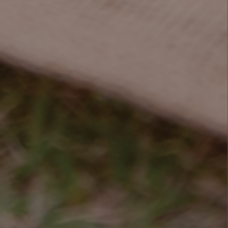
2026
03
09
【3,4月限定】新作登場のお知らせ ~Blanc Noir~
2026
06
30
【閉店のお知らせ】
2026
05
26
思わず写真を撮りたくなる！「MON CRULLER」はパッ
ケージの可愛さも主役級
2026
04
15
【ギフトボックス】3種のフレンチクルーラーセット登場