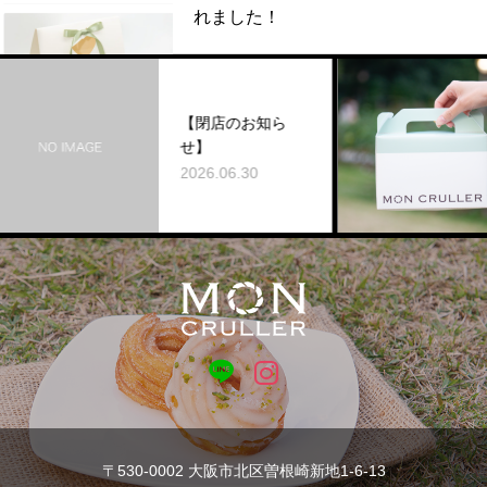
れました！
思
た
【閉店のお知ら
CR
せ】
ッ
2026.06.30
も
202
〒530-0002 大阪市北区曽根崎新地1-6-13