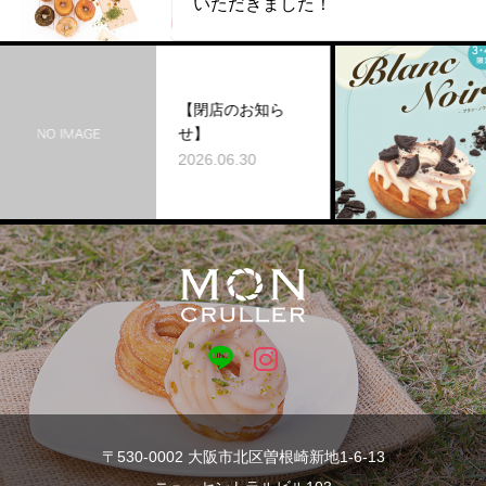
いただきました！
【
【閉店のお知ら
登
せ】
lan
2026.06.30
202
〒530-0002 大阪市北区曽根崎新地1-6-13