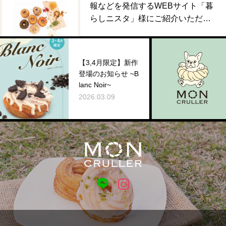
報などを発信するWEBサイト「暮
らしニスタ」様にご紹介いただき
ました！
【西
【3,4月限定】新作
陸！
登場のお知らせ ~B
ルー
lanc Noir~
『MO
2026.03.09
R』
2025
にグ
ン！