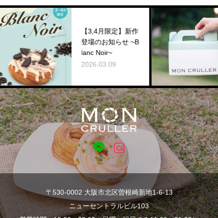
思
【3,4月限定】新作
た
登場のお知らせ ~B
CR
lanc Noir~
ッ
2026.03.09
も
202
〒530-0002 大阪市北区曽根崎新地1-6-13
ニューセントラルビル103