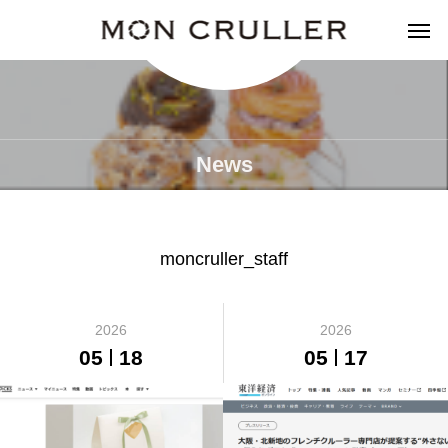
News
moncruller_staff
2026
2026
05
18
05
17