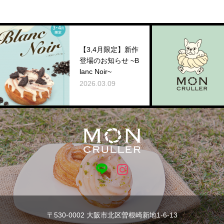
【西
【3,4月限定】新作
陸！
登場のお知らせ ~B
ルー
lanc Noir~
『MO
2026.03.09
R』
2025.
にグ
ン！
〒530-0002 大阪市北区曽根崎新地1-6-13